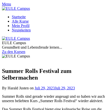
Skip
Skip
Menu
to
to
content
content
Startseite
Alle Kurse
Mein Profil
Neuigkeiten
EULE Campus
Gesundheit und Lebensfreude lernen...
Zu den Kursen
Summer Rolls Festival zum
Selbermachen
By Harald Justen on
Juli 29, 2023
Juli 29, 2023
Summer Rolls sind gerade wieder angesagt und so haben wir auch
unseren beliebten Kurs „Summer Rolls Festival“ wieder aktiviert.
Das Summer Rolls Festival bietet eine kulinarische Reise um die