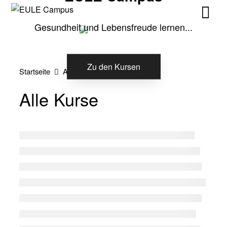
Skip
Skip
to
to
Gesundheit und Lebensfreude lernen...
content
content
Zu den Kursen
Startseite
Alle Kurse
Alle Kurse