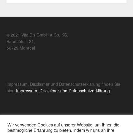
© 2021 VitalDis GmbH & Co. KG,
Bahnhofstr. 31,
56729 Monreal
Impressum, Disclaimer und Datenschutzerklärung finden Sie
hier:
Impressum, Disclaimer und Datenschutzerklärung
Wir verwenden Cookies auf unserer Website, um Ihnen die
Sämtliche hier erhobene Daten werden ausschließlich zur
bestmögliche Erfahrung zu bieten, indem wir uns an Ihre