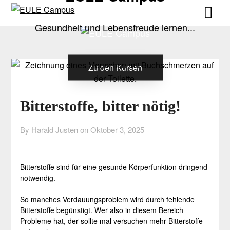
Skip
Skip
to
to
Gesundheit und Lebensfreude lernen...
content
content
Zu den Kursen
Bitterstoffe, bitter nötig!
By Harald Justen on
Oktober 3, 2025
Bitterstoffe sind für eine gesunde Körperfunktion dringend
notwendig.
So manches Verdauungsproblem wird durch fehlende
Bitterstoffe begünstigt. Wer also in diesem Bereich
Probleme hat, der sollte mal versuchen mehr Bitterstoffe