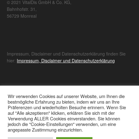
© 2021 VitalDis GmbH & Co. KG,
Bahnhofstr. 31,
56729 Monreal
Impressum, Disclaimer und Datenschutzerklärung finden Sie
hier:
Impressum, Disclaimer und Datenschutzerklärung
Wir verwenden Cookies auf unserer Website, um Ihnen die
Sämtliche hier erhobene Daten werden ausschließlich zur
bestmögliche Erfahrung zu bieten, indem wir uns an Ihre
Bereitstellung der notwendigen Funktion des EULE Campus
Präferenzen und wiederholten Besuche erinnern. Wenn Sie
verwendet. Es erfolgt keine Weitergabe an Dritte.
auf "Alle akzeptieren" klicken, erklären Sie sich mit der
Verwendung ALLER Cookies einverstanden. Sie können
jedoch die "Cookie-Einstellungen" verwenden, um eine
angepasste Zustimmung einzurichten.