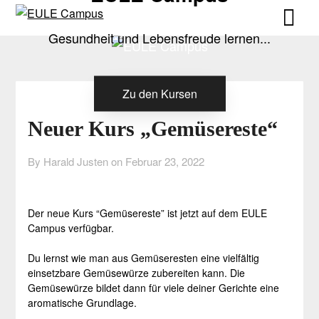
Skip
Skip
to
to
Gesundheit und Lebensfreude lernen...
content
content
Zu den Kursen
Neuer Kurs „Gemüsereste“
By Harald Justen on
Februar 23, 2022
Der neue Kurs “Gemüsereste” ist jetzt auf dem EULE
Campus verfügbar.
Du lernst wie man aus Gemüseresten eine vielfältig
einsetzbare Gemüsewürze zubereiten kann. Die
Gemüsewürze bildet dann für viele deiner Gerichte eine
aromatische Grundlage.