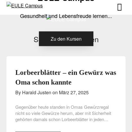
Skip
Skip
to
to
Gesundheit und Lebensfreude lernen...
content
content
Schlagwort:
kochen
Zu den Kursen
Lorbeerblätter – ein Gewürz was
Oma schon kannte
By Harald Justen on
März 27, 2025
Gegenüber heute standen in Omas Gewürzregal
nicht so viele Gewürze herum, aber mit Sicherheit
gehörten damals schon Lorbeerblätter in jeden…