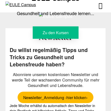
Skip
Skip
to
to
Gesundheit und Lebensfreude lernen...
content
content
Zu den Kursen
Newsletter
Du willst regelmäßig Tipps und
Tricks zu Gesundheit und
Lebensfreude haben?
Abonniere unseren kostenlosen Newsletter und
werde Teil der wachsenden Community für mehr
Gesundheit und Lebensfreude.
Newsletter_Anmeldung -hier klicken-
Jede Woche erhältst du automatisch den Newsletter in
dein Postfach mit hilfreichen Artikeln, Tipps und Tricks,