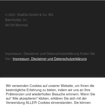
© 2021 VitalDis GmbH & Co. KG,
Bahnhofstr. 31,
56729 Monreal
Impressum, Disclaimer und Datenschutzerklärung finden Sie
hier:
Impressum, Disclaimer und Datenschutzerklärung
Wir verwenden Cookies auf unserer Website, um Ihnen die
Sämtliche hier erhobene Daten werden ausschließlich zur
bestmögliche Erfahrung zu bieten, indem wir uns an Ihre
Bereitstellung der notwendigen Funktion des EULE Campus
Präferenzen und wiederholten Besuche erinnern. Wenn Sie
verwendet. Es erfolgt keine Weitergabe an Dritte.
auf "Alle akzeptieren" klicken, erklären Sie sich mit der
Verwendung ALLER Cookies einverstanden. Sie können