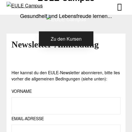
Skip
Skip
to
to
Gesundheit und Lebensfreude lernen...
content
content
Zu den Kursen
Newsletter-Anmeldung
Hier kannst du den EULE-Newsletter abonnieren, bitte lies
vorher die allgemeinen Bedingungen (siehe unten):
VORNAME
EMAIL-ADRESSE