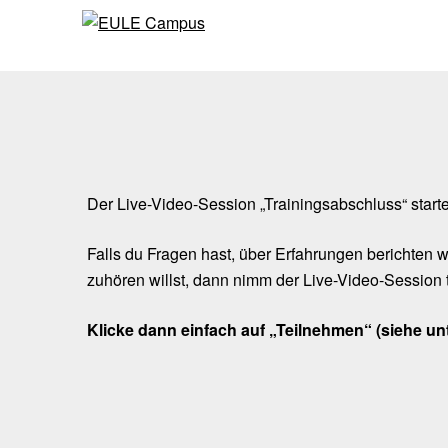
Skip
Skip
to
to
content
content
Der Live-Video-Session „Trainingsabschluss“ star
Falls du Fragen hast, über Erfahrungen berichten w
zuhören willst, dann nimm der Live-Video-Session t
Klicke dann einfach auf „Teilnehmen“ (siehe unt