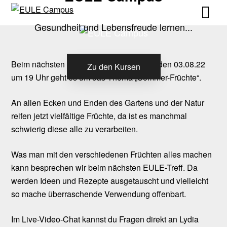
Skip
Skip
to
to
Gesundheit und Lebensfreude lernen...
content
content
Beim nächsten EULE-Treff am Mittwoch, den 03.08.22
Zu den Kursen
um 19 Uhr geht es um das Thema „Sommer-Früchte“.
An allen Ecken und Enden des Gartens und der Natur
reifen jetzt vielfältige Früchte, da ist es manchmal
schwierig diese alle zu verarbeiten.
Was man mit den verschiedenen Früchten alles machen
kann besprechen wir beim nächsten EULE-Treff. Da
werden Ideen und Rezepte ausgetauscht und vielleicht
so mache überraschende Verwendung offenbart.
Im Live-Video-Chat kannst du Fragen direkt an Lydia