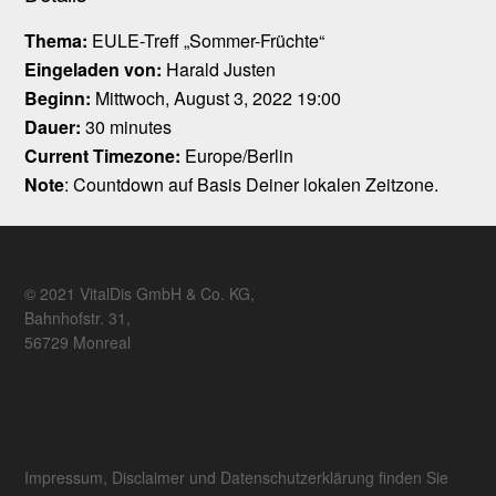
Thema:
EULE-Treff „Sommer-Früchte“
Eingeladen von:
Harald Justen
Beginn:
Mittwoch, August 3, 2022 19:00
Dauer:
30 minutes
Current Timezone:
Europe/Berlin
Note
: Countdown auf Basis Deiner lokalen Zeitzone.
© 2021 VitalDis GmbH & Co. KG,
Bahnhofstr. 31,
56729 Monreal
Impressum, Disclaimer und Datenschutzerklärung finden Sie