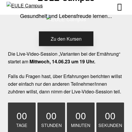
Skip
Skip
to
to
Gesundheit und Lebensfreude lernen...
content
content
Zu den Kursen
Die Live-Video-Session „Varianten bei der Ernährung“
startet am
Mittwoch, 14.06.23 um 19 Uhr.
Falls du Fragen hast, über Erfahrungen berichten willst
oder einfach nur den anderen Teilnehmer/innen
zuhören willst, dann nimm der Live-Video-Session teil.
00
00
00
00
TAGE
STUNDEN
MINUTEN
SEKUNDEN