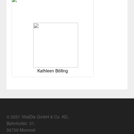
Kathleen Bölling
© 2021 VitalDis GmbH & Co. KG,
Bahnhofstr. 31,
56729 Monreal