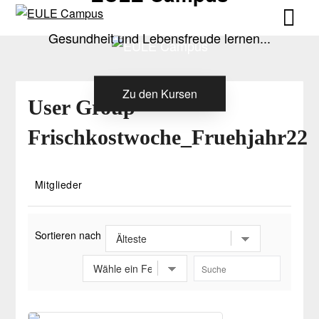
Skip
Skip
to
to
Gesundheit und Lebensfreude lernen...
content
content
Zu den Kursen
User Group –
Frischkostwoche_Fruehjahr22
Mitglieder
Sortieren nach