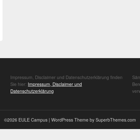
Impressum, Disclaimer und Datenschutzerklärung finden
Säm
Sie hier:
Impressum, Disclaimer und
Ber
Datenschutzerklärung
ver
©2026 EULE Campus
| WordPress Theme by
SuperbThemes.com