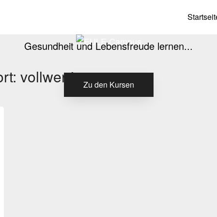
EULE Campus
Startseit
Gesundheit und Lebensfreude lernen...
rt:
vollwertig
Zu den Kursen