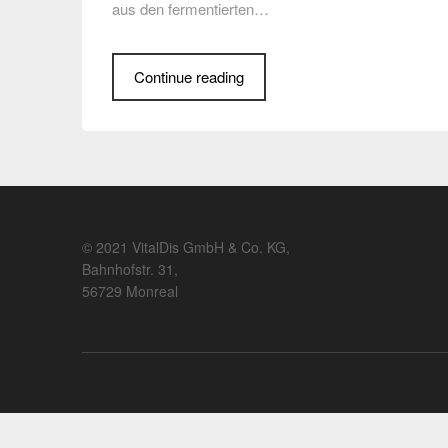
aus den fermentierten…
Continue reading
© 2021 VitalDis GmbH & Co. KG,
Bahnhofstr. 31,
56729 Monreal