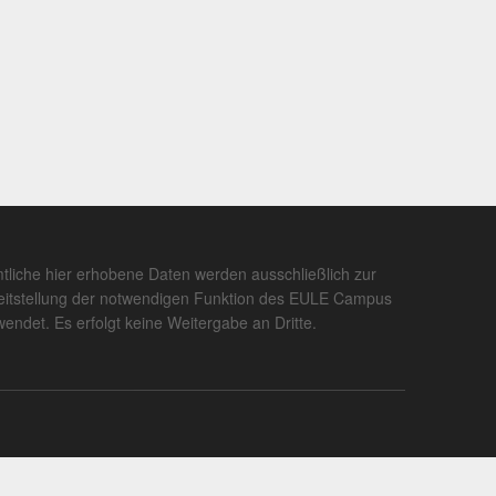
tliche hier erhobene Daten werden ausschließlich zur
eitstellung der notwendigen Funktion des EULE Campus
wendet. Es erfolgt keine Weitergabe an Dritte.