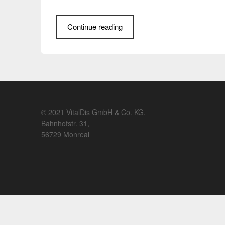
Continue reading
© 2021 VitalDis GmbH & Co. KG,
Bahnhofstr. 31,
56729 Monreal