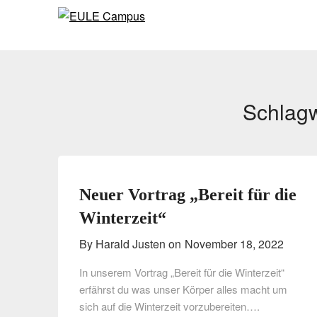
Skip
Skip
to
to
content
content
Schlag
Neuer Vortrag „Bereit für die
Winterzeit“
By Harald Justen on
November 18, 2022
In unserem Vortrag „Bereit für die Winterzeit“
erfährst du was unser Körper alles macht um
sich auf die Winterzeit vorzubereiten….