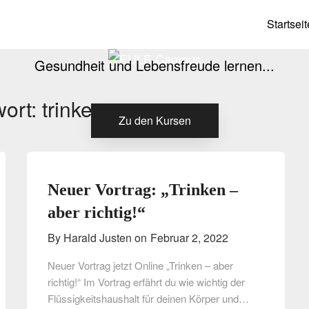
EULE Campus
Startseit
Gesundheit und Lebensfreude lernen...
wort:
trinken
Zu den Kursen
Neuer Vortrag: „Trinken –
aber richtig!“
By Harald Justen on
Februar 2, 2022
Neuer Vortrag jetzt Online „Trinken – aber
richtig!“ Im Vortrag erfährt du wie wichtig der
Flüssigkeitshaushalt für deinen Körper und…