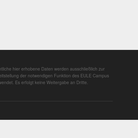
tliche hier erhobene Daten werden ausschließlich zur
eitstellung der notwendigen Funktion des EULE Campus
wendet. Es erfolgt keine Weitergabe an Dritte.