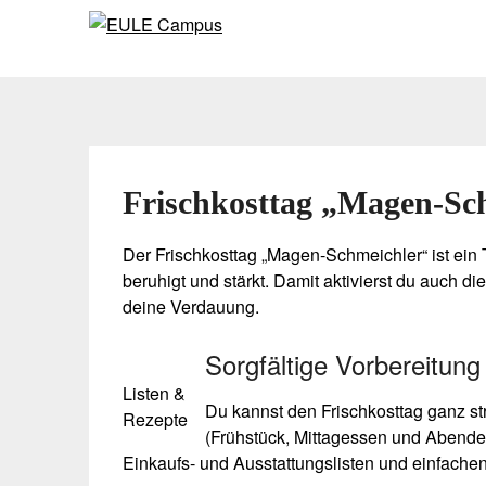
Skip
Skip
to
to
content
content
Frischkosttag „Magen-Sc
Der Frischkosttag „Magen-Schmeichler“ ist ein 
beruhigt und stärkt. Damit aktivierst du auch d
deine Verdauung.
Sorgfältige Vorbereitung
Listen &
Du kannst den Frischkosttag ganz st
Rezepte
(Frühstück, Mittagessen und Abendess
Einkaufs- und Ausstattungslisten und einfachen