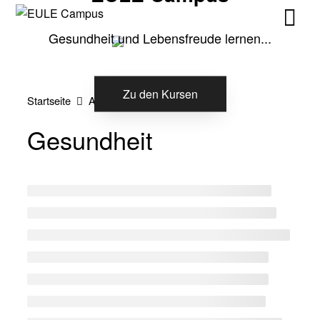
Skip
Skip
to
to
Gesundheit und Lebensfreude lernen...
content
content
Zu den Kursen
Startseite
Alle Kurse
Gesundheit
Gesundheit