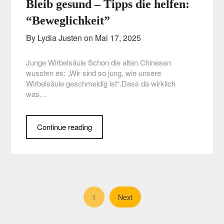
Bleib gesund – Tipps die helfen:
“Beweglichkeit”
By Lydia Justen on
Mai 17, 2025
Junge Wirbelsäule Schon die alten Chinesen
wussten es: „Wir sind so jung, wie unsere
Wirbelsäule geschmeidig ist“.Dass da wirklich
was…
Continue reading
1
Next