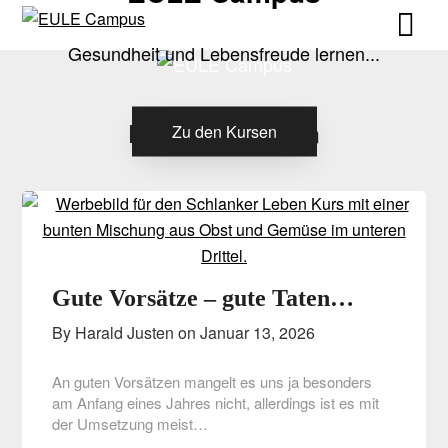
Skip
Skip
to
to
Gesundheit und Lebensfreude lernen...
content
content
Kategorie:
Leben
Zu den Kursen
Gute Vorsätze – gute Taten…
By Harald Justen on
Januar 13, 2026
An guten Vorsätzen mangelt es uns ja besonders
am Anfang eines Jahres nicht, allerdings ist es mit
der Umsetzung meist…