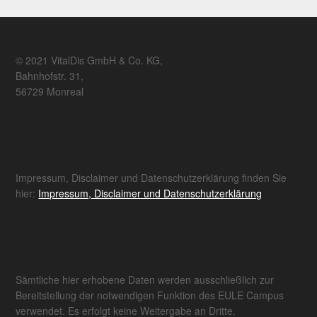
© 2021 VitalDis GmbH & Co. KG,
Bahnhofstr. 31,
56729 Monreal
Impressum, Disclaimer und Datenschutzerklärung finden Sie
hier:
Impressum, Disclaimer und Datenschutzerklärung
Sämtliche hier erhobene Daten werden ausschließlich zur
Bereitstellung der notwendigen Funktion des EULE Campus
verwendet. Es erfolgt keine Weitergabe an Dritte.