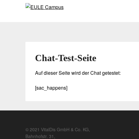
Skip
Skip
to
to
content
content
Chat-Test-Seite
Auf dieser Seite wird der Chat getestet:
[sac_happens]
© 2021 VitalDis GmbH & Co. KG,
Bahnhofstr. 31,