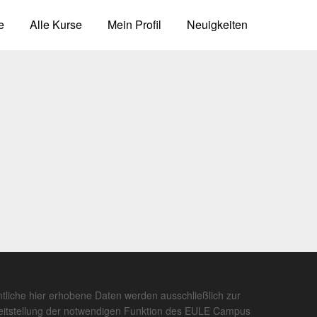
e
Alle Kurse
Mein Profil
Neuigkeiten
tliche hier erhobene Daten werden ausschließlich zur
eitstellung der notwendigen Funktion des EULE Campus